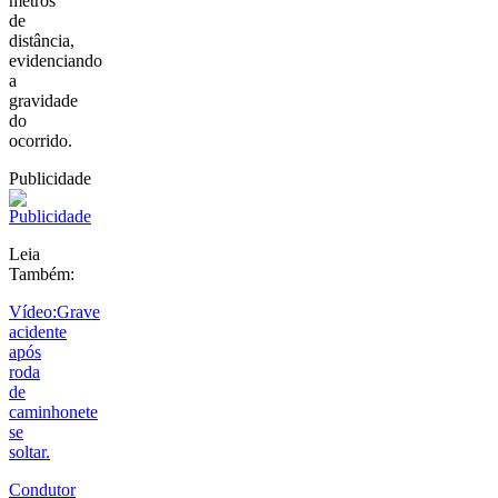
metros
de
distância,
evidenciando
a
gravidade
do
ocorrido.
Publicidade
Leia
Também:
Vídeo:Grave
acidente
após
roda
de
caminhonete
se
soltar.
Condutor