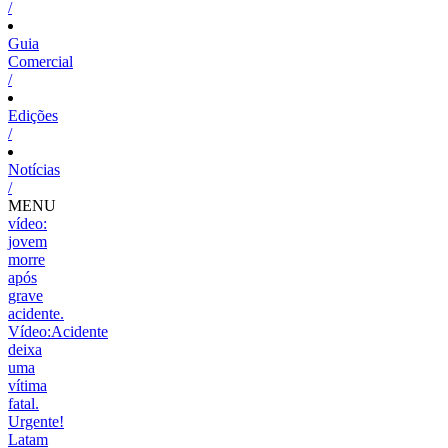
/
Guia
Comercial
/
Edições
/
Notícias
/
MENU
vídeo:
jovem
morre
após
grave
acidente.
Vídeo:Acidente
deixa
uma
vítima
fatal.
Urgente!
Latam