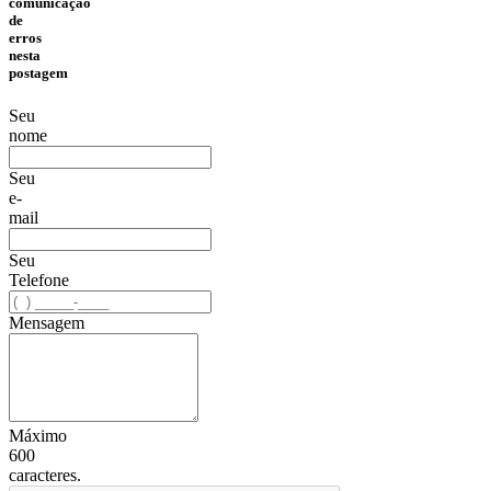
comunicação
de
erros
nesta
postagem
Seu
nome
Seu
e-
mail
Seu
Telefone
Mensagem
Máximo
600
caracteres.