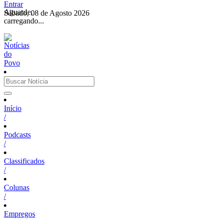
Entrar
Aguarde,
Sábado, 08 de Agosto 2026
carregando...
Início
/
Podcasts
/
Classificados
/
Colunas
/
Empregos