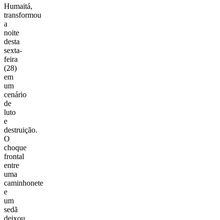
Humaitá,
transformou
a
noite
desta
sexta-
feira
(28)
em
um
cenário
de
luto
e
destruição.
O
choque
frontal
entre
uma
caminhonete
e
um
sedã
deixou