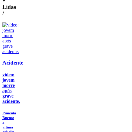
+
Lidas
/
Acidente
vídeo:
jovem
morre
após
grave
acidente.
Pimenta
Bueno:
a
vítima
colidiu