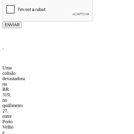
ENVIAR
Uma
colisão
devastadora
na
BR-
319,
no
quilômetro
27,
entre
Porto
Velho
e