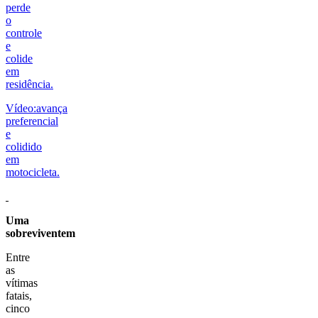
perde
o
controle
e
colide
em
residência.
Vídeo:avança
preferencial
e
colidido
em
motocicleta.
Uma
sobreviventem
Entre
as
vítimas
fatais,
cinco