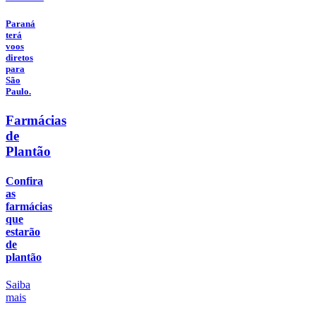
Paraná
terá
voos
diretos
para
São
Paulo.
Farmácias
de
Plantão
Confira
as
farmácias
que
estarão
de
plantão
Saiba
mais