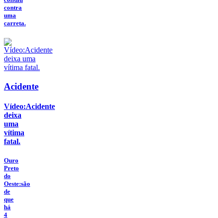
contra
uma
carreta.
Acidente
Vídeo:Acidente
deixa
uma
vítima
fatal.
Ouro
Preto
do
Oeste:são
de
que
há
4