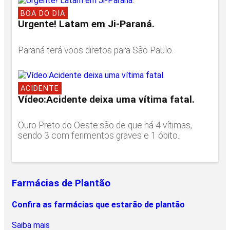
BOA DO DIA
Urgente! Latam em Ji-Paraná.
Paraná terá voos diretos para São Paulo.
ACIDENTE
Vídeo:Acidente deixa uma vítima fatal.
Ouro Preto do Oeste:são de que há 4 vítimas,
sendo 3 com ferimentos graves e 1 óbito.
Farmácias de Plantão
Confira as farmácias que estarão de plantão
Saiba mais