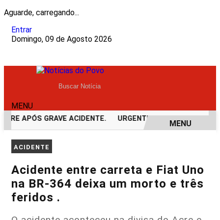
Aguarde, carregando...
Entrar
Domingo, 09 de Agosto 2026
MENU
RRE APÓS GRAVE ACIDENTE.
URGENTE! LATAM EM JI-PARAN
MENU
EM ALTA
ACIDENTE
Acidente entre carreta e Fiat Uno
na BR-364 deixa um morto e três
feridos .
O acidente aconteceu na divisa do Acre e