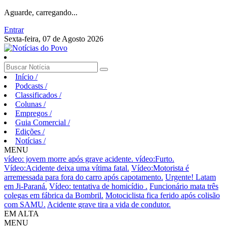
Aguarde, carregando...
Entrar
Sexta-feira, 07 de Agosto 2026
Início
/
Podcasts
/
Classificados
/
Colunas
/
Empregos
/
Guia Comercial
/
Edições
/
Notícias
/
MENU
vídeo: jovem morre após grave acidente.
vídeo:Furto.
Vídeo:Acidente deixa uma vítima fatal.
Vídeo:Motorista é
arremessada para fora do carro após capotamento.
Urgente! Latam
em Ji-Paraná.
Vídeo: tentativa de homicídio .
Funcionário mata três
colegas em fábrica da Bombril.
Motociclista fica ferido após colisão
com SAMU.
Acidente grave tira a vida de condutor.
EM ALTA
MENU