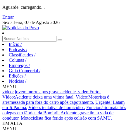
Aguarde, carregando...
Entrar
Sexta-feira, 07 de Agosto 2026
Início
/
Podcasts
/
Classificados
/
Colunas
/
Empregos
/
Guia Comercial
/
Edições
/
Notícias
/
MENU
vídeo: jovem morre após grave acidente.
vídeo:Furto.
Vídeo:Acidente deixa uma vítima fatal.
Vídeo:Motorista é
arremessada para fora do carro após capotamento.
Urgente! Latam
em Ji-Paraná.
Vídeo: tentativa de homicídio .
Funcionário mata três
colegas em fábrica da Bombril.
Acidente grave tira a vida de
condutor.
Motociclista fica ferido após colisão com SAMU.
EM ALTA
MENU