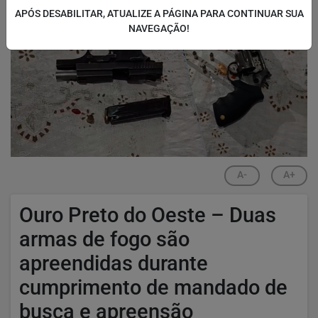
APÓS DESABILITAR, ATUALIZE A PÁGINA PARA CONTINUAR SUA
NAVEGAÇÃO!
A-
A+
Ouro Preto do Oeste – Duas
armas de fogo são
apreendidas durante
cumprimento de mandado de
busca e apreensão