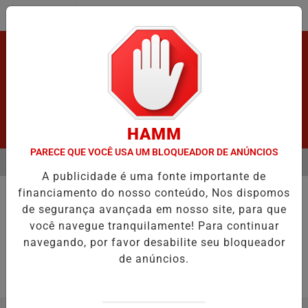
Entrar
HAMM
PARECE QUE VOCÊ USA UM BLOQUEADOR DE ANÚNCIOS
MENU
S GRAVE ACIDENTE.
URGENTE! LATAM EM JI-PARANÁ.
VÍDEO:A
A publicidade é uma fonte importante de
EM ALTA
financiamento do nosso conteúdo, Nos dispomos
POLICIAL
de segurança avançada em nosso site, para que
Armas .
você navegue tranquilamente! Para continuar
Duas armas de fogo são apreendidas.
navegando, por favor desabilite seu bloqueador
de anúncios.
Por
Adm
04/07/2025 09:30