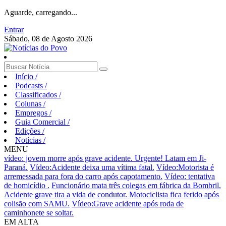
Aguarde, carregando...
Entrar
Sábado, 08 de Agosto 2026
Início
/
Podcasts
/
Classificados
/
Colunas
/
Empregos
/
Guia Comercial
/
Edições
/
Notícias
/
MENU
vídeo: jovem morre após grave acidente.
Urgente! Latam em Ji-
Paraná.
Vídeo:Acidente deixa uma vítima fatal.
Vídeo:Motorista é
arremessada para fora do carro após capotamento.
Vídeo: tentativa
de homicídio .
Funcionário mata três colegas em fábrica da Bombril.
Acidente grave tira a vida de condutor.
Motociclista fica ferido após
colisão com SAMU.
Vídeo:Grave acidente após roda de
caminhonete se soltar.
EM ALTA