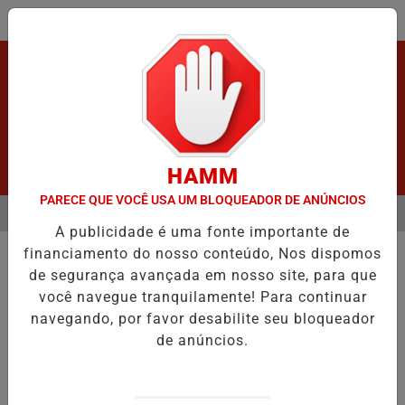
Entrar
HAMM
PARECE QUE VOCÊ USA UM BLOQUEADOR DE ANÚNCIOS
MENU
APÓS GRAVE ACIDENTE.
URGENTE! LATAM EM JI-PARANÁ.
VÍDE
A publicidade é uma fonte importante de
EM ALTA
financiamento do nosso conteúdo, Nos dispomos
POLICIAL
de segurança avançada em nosso site, para que
Bonde do 7”
você navegue tranquilamente! Para continuar
Jaru: Policia Civil e Militar prende
navegando, por favor desabilite seu bloqueador
integrantes do “Bonde do 7” Acusados de
de anúncios.
Esfaquear Casal de Idosos
Por
Adm