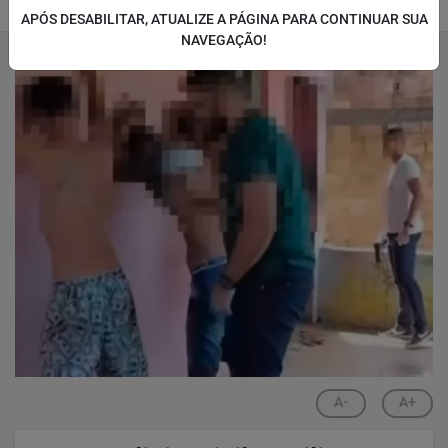
14/02/2025 07:30
APÓS DESABILITAR, ATUALIZE A PÁGINA PARA CONTINUAR SUA
NAVEGAÇÃO!
A-
A+