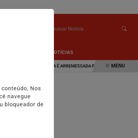
QUINTA-FEIRA, 06 DE AGOSTO 2026
/
/
CIAL
EDIÇÕES
NOTÍCIAS
MENU
VÍDEO:MOTORISTA É ARREMESSADA PARA FORA DO CARRO APÓ
o conteúdo, Nos
ocê navegue
eu bloqueador de