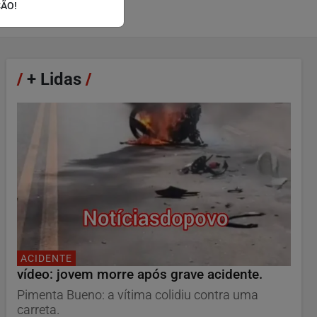
ÇÃO!
/
+ Lidas
/
ACIDENTE
vídeo: jovem morre após grave acidente.
Pimenta Bueno: a vítima colidiu contra uma
carreta.