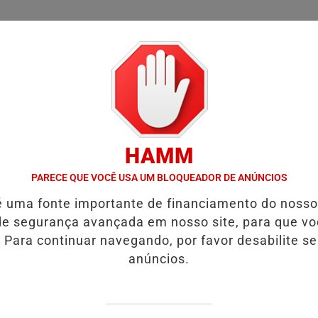
/
/
/
SSIFICADOS
COLUNAS
EMPREGOS
GUIA COMER
HAMM
DAS.
VÍDEO:FURTO.
VÍDEO:ACIDENTE DEIXA UMA VÍTIMA FATAL.
PARECE QUE VOCÊ USA UM BLOQUEADOR DE ANÚNCIOS
é uma fonte importante de financiamento do noss
tos.
e segurança avançada em nosso site, para que v
 Para continuar navegando, por favor desabilite s
te
anúncios.