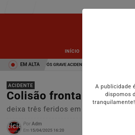
Entrar
/
/
INÍCIO
PODCASTS
CLA
EM ALTA
: JOVEM MORRE APÓS GRAVE ACIDENTE.
HOMEM É MORTO A FACA
ACIDENTE
A publicidade 
Colisão frontal entre mo
dispomos d
tranquilamente!
deixa três feridos em Espigão D’Oes
Por
Adm
Em
15/04/2025 16:20