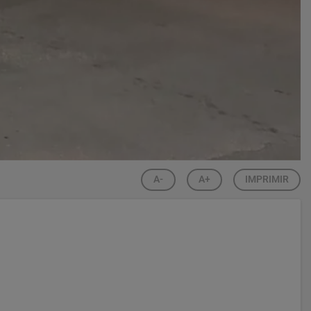
A-
A+
IMPRIMIR