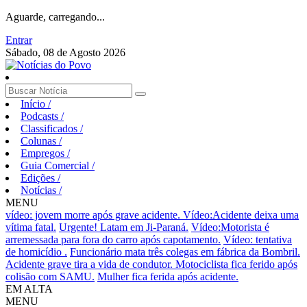
Aguarde, carregando...
Entrar
Sábado, 08 de Agosto 2026
Início
/
Podcasts
/
Classificados
/
Colunas
/
Empregos
/
Guia Comercial
/
Edições
/
Notícias
/
MENU
vídeo: jovem morre após grave acidente.
Vídeo:Acidente deixa uma
vítima fatal.
Urgente! Latam em Ji-Paraná.
Vídeo:Motorista é
arremessada para fora do carro após capotamento.
Vídeo: tentativa
de homicídio .
Funcionário mata três colegas em fábrica da Bombril.
Acidente grave tira a vida de condutor.
Motociclista fica ferido após
colisão com SAMU.
Mulher fica ferida após acidente.
EM ALTA
MENU