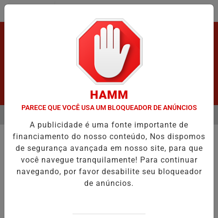
Entrar
HAMM
PARECE QUE VOCÊ USA UM BLOQUEADOR DE ANÚNCIOS
MENU
 APÓS GRAVE ACIDENTE.
VÍDEO:FURTO.
VÍDEO:ACIDENTE DEIXA
A publicidade é uma fonte importante de
EM ALTA
financiamento do nosso conteúdo, Nos dispomos
BOA DO DIA
de segurança avançada em nosso site, para que
VÍDEO:Deputado Cássio Gois visita
você navegue tranquilamente! Para continuar
o estado do Mato Grosso.
navegando, por favor desabilite seu bloqueador
O Deputado busca de inovações para a
de anúncios.
agricultura de Rondônia
Por
Adm