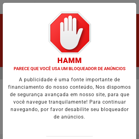
Entrar
HAMM
PARECE QUE VOCÊ USA UM BLOQUEADOR DE ANÚNCIOS
MENU
PÓS GRAVE ACIDENTE.
VÍDEO:FURTO.
VÍDEO:ACIDENTE DEIXA U
A publicidade é uma fonte importante de
EM ALTA
financiamento do nosso conteúdo, Nos dispomos
CÂMARA DOS DEPUTADOS
de segurança avançada em nosso site, para que
deputados que assinaram a PEC
você navegue tranquilamente! Para continuar
Conheça os deputados que assinaram .
navegando, por favor desabilite seu bloqueador
de anúncios.
Por
Adm
13/11/2024 20:02
13/11/2024 20:08