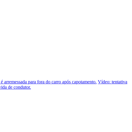
 é arremessada para fora do carro após capotamento.
Vídeo: tentativa
vida de condutor.