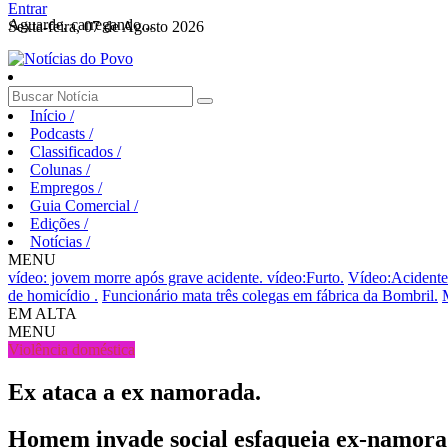
Entrar
Aguarde, carregando...
Sexta-feira, 07 de Agosto 2026
Início
/
Podcasts
/
Classificados
/
Colunas
/
Empregos
/
Guia Comercial
/
Edições
/
Notícias
/
MENU
vídeo: jovem morre após grave acidente.
vídeo:Furto.
Vídeo:Acidente 
de homicídio .
Funcionário mata três colegas em fábrica da Bombril.
EM ALTA
MENU
Violência doméstica
Ex ataca a ex namorada.
Homem invade social esfaqueia ex-namorad