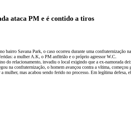
a ataca PM e é contido a tiros
), no bairro Savana Park, o caso ocorreu durante uma confraternização n
 feridas: a mulher A.K, o PM anfitrião e o próprio agressor W.C.
o do relacionamento, invadiu o local exigindo que a ex-namorada deixa
gou na confraternização, o homem avançou contra a vítima, começou go
ger a mulher, mas acabou sendo ferido no processo. Em legítima defesa, e