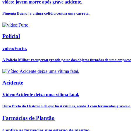
vídeo: jovem morre após grave acidente.
Pimenta Bueno: a vítima colidiu contra uma carreta.
Policial
vídeo:Furto.
A Polícia Militar recuperou grande parte dos objetos furtados de uma empresa
Acidente
Vídeo:Acidente deixa uma vítima fatal.
Ouro Preto do Oeste:são de que há 4 vítimas, sendo 3 com ferimentos graves e 
Farmácias de Plantão
Confira as farmácias que estarão de plantão