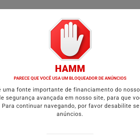
/
/
/
SSIFICADOS
COLUNAS
EMPREGOS
GUIA COMER
HAMM
VÍDEO:ACIDENTE DEIXA UMA VÍTIMA FATAL.
URGENTE! LATAM EM J
PARECE QUE VOCÊ USA UM BLOQUEADOR DE ANÚNCIOS
é uma fonte importante de financiamento do noss
va 9 facadas .
e segurança avançada em nosso site, para que v
 Para continuar navegando, por favor desabilite s
morado.
anúncios.