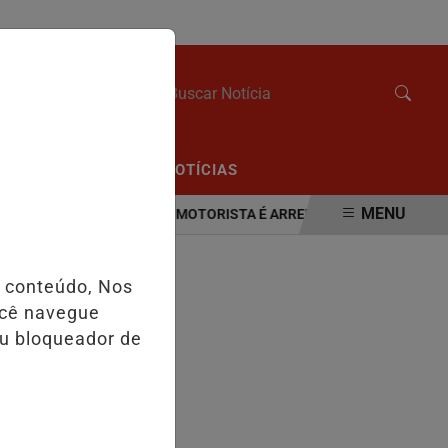
SEXTA-FEIRA, 07 DE AGOSTO 2026
/
/
CIAL
EDIÇÕES
NOTÍCIAS
MENU
I-PARANÁ.
VÍDEO:MOTORISTA É ARREMESSADA PARA FORA DO C
o conteúdo, Nos
ocê navegue
eu bloqueador de