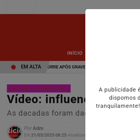
Entrar
/
/
INÍCIO
PODCASTS
CLA
EM ALTA
VÍDEO: JOVEM MORRE APÓS GRAVE ACIDENTE.
VÍDEO:FURTO.
VIOLÊNCIA DOMÉSTICA
A publicidade 
Vídeo: influenciadora le
dispomos d
tranquilamente!
As dacadas foram dadas pelo ex na
Por
Adm
Em
21/05/2025 08:25
Atualizado
21/05/2025 10:56