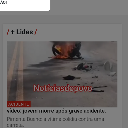
ÇÃO!
/
+ Lidas
/
ACIDENTE
vídeo: jovem morre após grave acidente.
Pimenta Bueno: a vítima colidiu contra uma
carreta.