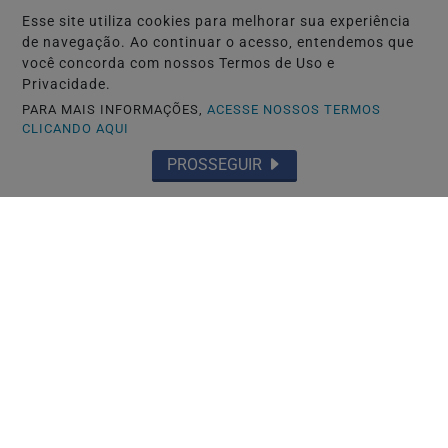
Esse site utiliza cookies para melhorar sua experiência
de navegação. Ao continuar o acesso, entendemos que
você concorda com nossos Termos de Uso e
Privacidade.
PARA MAIS INFORMAÇÕES,
ACESSE NOSSOS TERMOS
CLICANDO AQUI
POLICIAL
PROSSEGUIR
Homem de 64 anos é encontrado morto
dentro de residência .
Saiba Mais