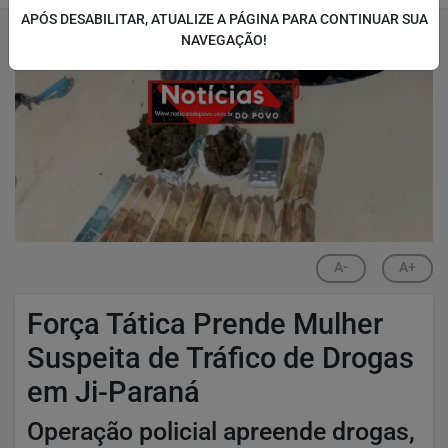
APÓS DESABILITAR, ATUALIZE A PÁGINA PARA CONTINUAR SUA
NAVEGAÇÃO!
A-
A+
Força Tática Prende Mulher
Suspeita de Tráfico de Drogas
em Ji-Paraná
Operação policial apreende drogas,