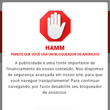
Entrar
HAMM
PARECE QUE VOCÊ USA UM BLOQUEADOR DE ANÚNCIOS
MENU
APÓS GRAVE ACIDENTE.
VÍDEO:FURTO.
VÍDEO:ACIDENTE DEIXA 
A publicidade é uma fonte importante de
EM ALTA
financiamento do nosso conteúdo, Nos dispomos
POLICIAL
de segurança avançada em nosso site, para que
Força Tática apreende drogas.
você navegue tranquilamente! Para continuar
Força Tática Prende Mulher Suspeita de
navegando, por favor desabilite seu bloqueador
Tráfico de Drogas em Ji-Paraná
de anúncios.
Por
Adm
05/03/2025 14:40
05/03/2025 15:09