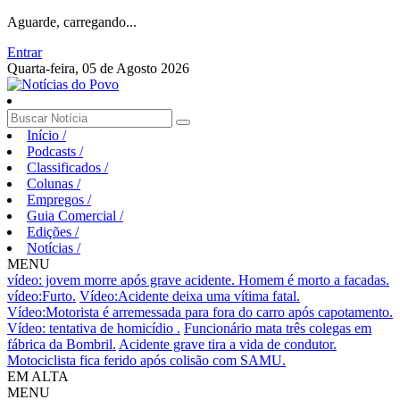
Aguarde, carregando...
Entrar
Quarta-feira, 05 de Agosto 2026
Início
/
Podcasts
/
Classificados
/
Colunas
/
Empregos
/
Guia Comercial
/
Edições
/
Notícias
/
MENU
vídeo: jovem morre após grave acidente.
Homem é morto a facadas.
vídeo:Furto.
Vídeo:Acidente deixa uma vítima fatal.
Vídeo:Motorista é arremessada para fora do carro após capotamento.
Vídeo: tentativa de homicídio .
Funcionário mata três colegas em
fábrica da Bombril.
Acidente grave tira a vida de condutor.
Motociclista fica ferido após colisão com SAMU.
EM ALTA
MENU