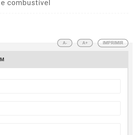
de combustível
A-
A+
IMPRIMIR
EM