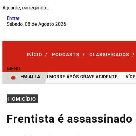
Aguarde, carregando...
Entrar
Sábado, 08 de Agosto 2026
/
/
/
INÍCIO
PODCASTS
CLASSIFICADOS
MENU
EM ALTA
VÍDEO: JOVEM MORRE APÓS GRAVE ACIDENTE.
VÍDEO:A
HOMICÍDIO
Frentista é assassinado 