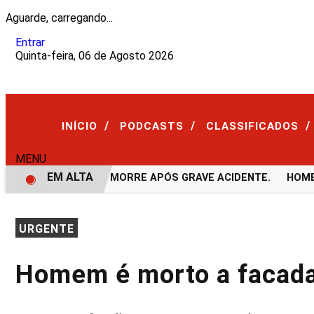
Aguarde, carregando...
Entrar
Quinta-feira, 06 de Agosto 2026
/
/
/
INÍCIO
PODCASTS
CLASSIFICADOS
MENU
EM ALTA
VÍDEO: JOVEM MORRE APÓS GRAVE ACIDENTE.
HOMEM 
URGENTE
Homem é morto a facad