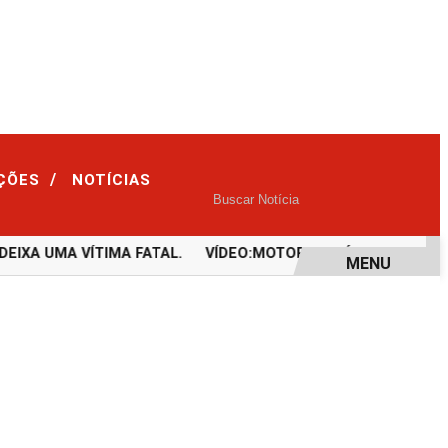
/
IÇÕES
NOTÍCIAS
XA UMA VÍTIMA FATAL.
VÍDEO:MOTORISTA É ARREMESSADA
MENU