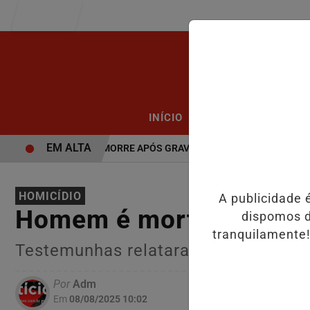
Entrar
/
/
INÍCIO
PODCASTS
CLA
EM ALTA
VÍDEO: JOVEM MORRE APÓS GRAVE ACIDENTE.
VÍDEO:FURTO.
HOMICÍDIO
A publicidade 
Homem é morto a tiros 
dispomos d
tranquilamente!
Testemunhas relataram que o autor
Por
Adm
Em
08/08/2025 10:02