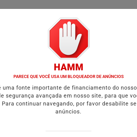
/
/
/
SSIFICADOS
COLUNAS
EMPREGOS
GUIA COMER
HAMM
VÍDEO:ACIDENTE DEIXA UMA VÍTIMA FATAL.
URGENTE! LATAM EM 
PARECE QUE VOCÊ USA UM BLOQUEADOR DE ANÚNCIOS
é uma fonte importante de financiamento do noss
em Ji-Paraná.
e segurança avançada em nosso site, para que v
 Para continuar navegando, por favor desabilite s
 chegou de moto.
anúncios.