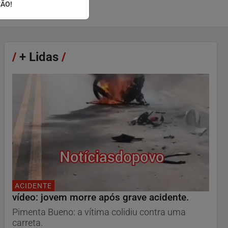
ÇÃO!
/
+ Lidas
/
ACIDENTE
vídeo: jovem morre após grave acidente.
Pimenta Bueno: a vítima colidiu contra uma
carreta.