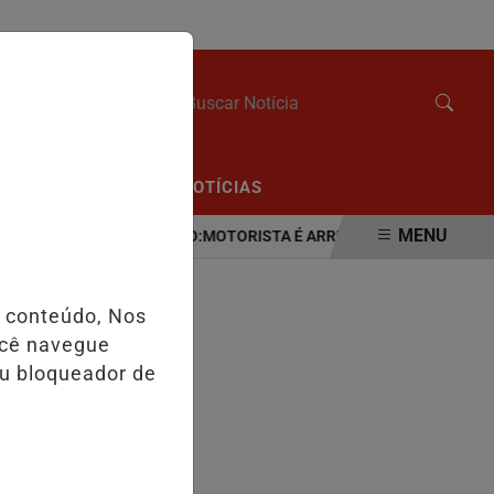
SEXTA-FEIRA, 07 DE AGOSTO 2026
/
/
CIAL
EDIÇÕES
NOTÍCIAS
MENU
JI-PARANÁ.
VÍDEO:MOTORISTA É ARREMESSADA PARA FORA DO 
o conteúdo, Nos
ocê navegue
eu bloqueador de