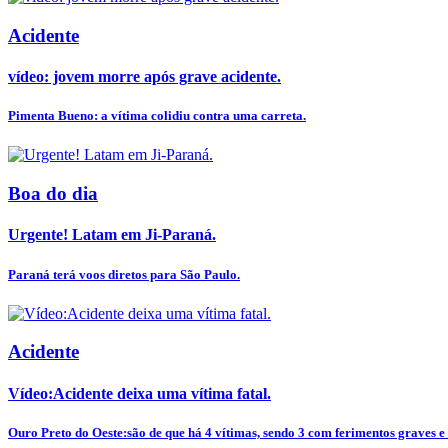
Acidente
vídeo: jovem morre após grave acidente.
Pimenta Bueno: a vítima colidiu contra uma carreta.
Boa do dia
Urgente! Latam em Ji-Paraná.
Paraná terá voos diretos para São Paulo.
Acidente
Vídeo:Acidente deixa uma vítima fatal.
Ouro Preto do Oeste:são de que há 4 vítimas, sendo 3 com ferimentos graves e 