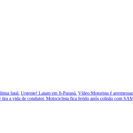
tima fatal.
Urgente! Latam em Ji-Paraná.
Vídeo:Motorista é arremessad
 tira a vida de condutor.
Motociclista fica ferido após colisão com SA