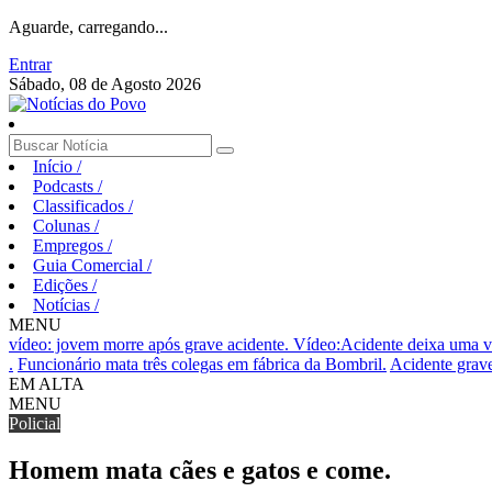
Aguarde, carregando...
Entrar
Sábado, 08 de Agosto 2026
Início
/
Podcasts
/
Classificados
/
Colunas
/
Empregos
/
Guia Comercial
/
Edições
/
Notícias
/
MENU
vídeo: jovem morre após grave acidente.
Vídeo:Acidente deixa uma ví
.
Funcionário mata três colegas em fábrica da Bombril.
Acidente grave
EM ALTA
MENU
Policial
Homem mata cães e gatos e come.