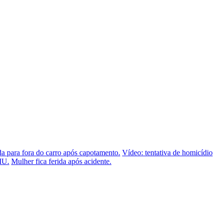
a para fora do carro após capotamento.
Vídeo: tentativa de homicídio
MU.
Mulher fica ferida após acidente.