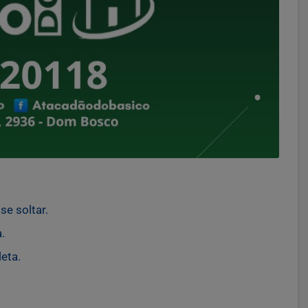
e soltar.
.
eta.