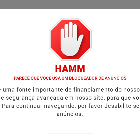
/
/
/
SSIFICADOS
COLUNAS
EMPREGOS
GUIA COMER
HAMM
 DEIXA UMA VÍTIMA FATAL.
URGENTE! LATAM EM JI-PARANÁ.
V
PARECE QUE VOCÊ USA UM BLOQUEADOR DE ANÚNCIOS
é uma fonte importante de financiamento do noss
nte .
e segurança avançada em nosso site, para que v
 Para continuar navegando, por favor desabilite s
nte.
anúncios.