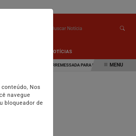
SÁBADO, 08 DE AGOSTO 2026
/
/
CIAL
EDIÇÕES
NOTÍCIAS
MENU
ÍDEO:MOTORISTA É ARREMESSADA PARA FORA DO CARRO APÓS CAP
o conteúdo, Nos
ocê navegue
eu bloqueador de