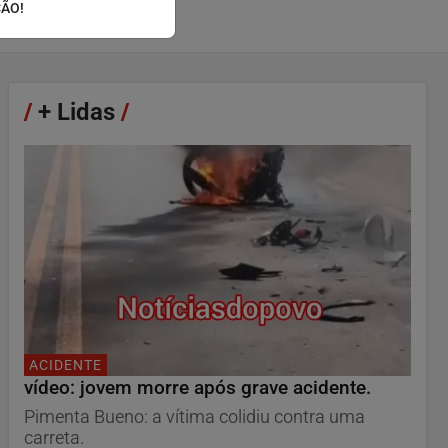
ÇÃO!
/
+ Lidas
/
ACIDENTE
vídeo: jovem morre após grave acidente.
Pimenta Bueno: a vítima colidiu contra uma
carreta.