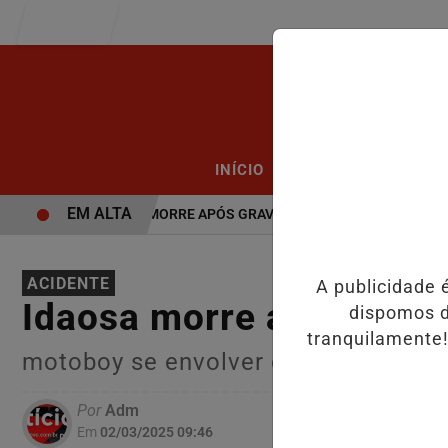
Entrar
/
/
INÍCIO
PODCASTS
CLA
EM ALTA
VÍDEO: JOVEM MORRE APÓS GRAVE ACIDENTE.
VÍDEO:ACIDENTE
ACIDENTE
A publicidade 
Idaosa morre após acide
dispomos d
tranquilamente!
motoboy se envolver em grave acide
Por
Adm
Em
02/03/2025 09:46