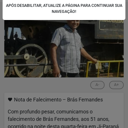
APÓS DESABILITAR, ATUALIZE A PÁGINA PARA CONTINUAR SUA
NAVEGAÇÃO!
A-
A+
🖤 Nota de Falecimento – Brás Fernandes
Com profundo pesar, comunicamos o
falecimento de Brás Fernandes, aos 51 anos,
ocorrido na noite desta quarta-feira em Ji-Paraná