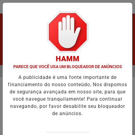
Entrar
HAMM
PARECE QUE VOCÊ USA UM BLOQUEADOR DE ANÚNCIOS
MENU
 APÓS GRAVE ACIDENTE.
VÍDEO:FURTO.
VÍDEO:ACIDENTE DEIXA
A publicidade é uma fonte importante de
EM ALTA
financiamento do nosso conteúdo, Nos dispomos
LUTO
de segurança avançada em nosso site, para que
Ji Paraná amanheceu em luto .
você navegue tranquilamente! Para continuar
morre Brás Fernandes, uma figura pública
navegando, por favor desabilite seu bloqueador
que tanto fez por Ji Paraná RO.
de anúncios.
Por
Adm
17/07/2025 10:43
17/07/2025 10:57