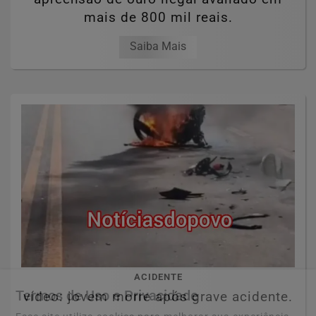
mais de 800 mil reais.
Saiba Mais
ACIDENTE
Termos de Uso e Privacidade
vídeo: jovem morre após grave acidente.