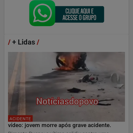
/
+ Lidas
/
ACIDENTE
vídeo: jovem morre após grave acidente.