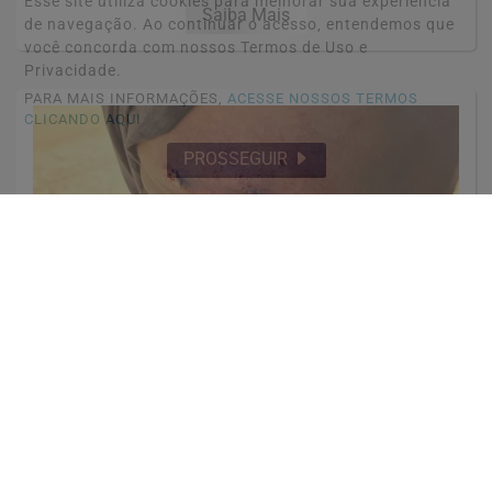
Esse site utiliza cookies para melhorar sua experiência
Saiba Mais
de navegação. Ao continuar o acesso, entendemos que
você concorda com nossos Termos de Uso e
Privacidade.
PARA MAIS INFORMAÇÕES,
ACESSE NOSSOS TERMOS
CLICANDO AQUI
PROSSEGUIR
POLICIAL
Vídeo: tentativa de homicídio .
Saiba Mais