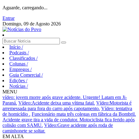
Aguarde, carregando...
Entrar
Domingo, 09 de Agosto 2026
Início
/
Podcasts
/
Classificados
/
Colunas
/
Empregos
/
Guia Comercial
/
Edições
/
Notícias
/
MENU
vídeo: jovem morre após grave acidente.
Urgente! Latam em Ji-
Paraná.
Vídeo:Acidente deixa uma vítima fatal.
Vídeo:Motorista é
arremessada para fora do carro após capotamento.
Vídeo: tentativa
de homicídio .
Funcionário mata três colegas em fábrica da Bombril.
Acidente grave tira a vida de condutor.
Motociclista fica ferido após
colisão com SAMU.
Vídeo:Grave acidente após roda de
caminhonete se soltar.
EM ALTA