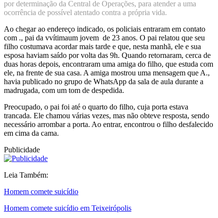
por determinação da Central de Operações, para atender a uma
ocorrência de possível atentado contra a própria vida.
Ao chegar ao endereço indicado, os policiais entraram em contato
com ., pai da vvítimaum jovem de 23 anos. O pai relatou que seu
filho costumava acordar mais tarde e que, nesta manhã, ele e sua
esposa haviam saído por volta das 9h. Quando retornaram, cerca de
duas horas depois, encontraram uma amiga do filho, que estuda com
ele, na frente de sua casa. A amiga mostrou uma mensagem que A.,
havia publicado no grupo de WhatsApp da sala de aula durante a
madrugada, com um tom de despedida.
Preocupado, o pai foi até o quarto do filho, cuja porta estava
trancada. Ele chamou várias vezes, mas não obteve resposta, sendo
necessário arrombar a porta. Ao entrar, encontrou o filho desfalecido
em cima da cama.
Publicidade
Leia Também:
Homem comete suicídio
Homem comete suicídio em Teixeirópolis