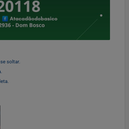
e soltar.
.
eta.