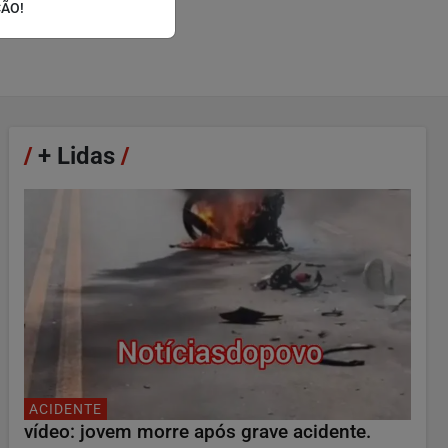
ÇÃO!
/
+ Lidas
/
ACIDENTE
vídeo: jovem morre após grave acidente.