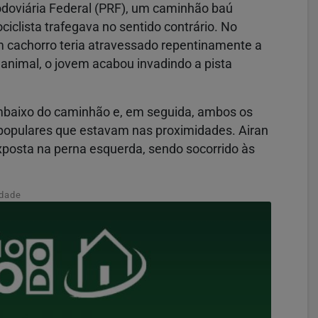
odoviária Federal (PRF), um caminhão baú
iclista trafegava no sentido contrário. No
cachorro teria atravessado repentinamente a
o animal, o jovem acabou invadindo a pista
embaixo do caminhão e, em seguida, ambos os
r populares que estavam nas proximidades. Airan
exposta na perna esquerda, sendo socorrido às
idade