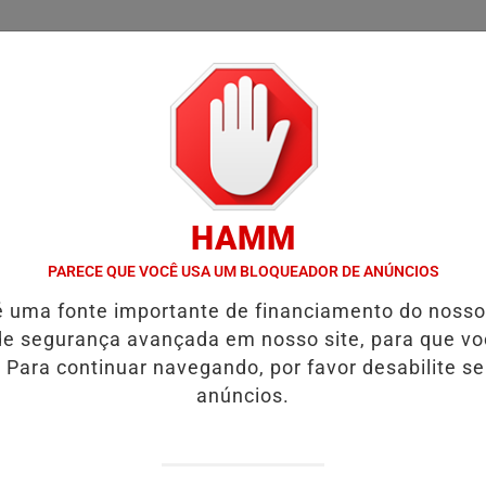
/
/
/
SSIFICADOS
COLUNAS
EMPREGOS
GUIA COMER
HAMM
 FATAL.
URGENTE! LATAM EM JI-PARANÁ.
VÍDEO:MOTORISTA 
PARECE QUE VOCÊ USA UM BLOQUEADOR DE ANÚNCIOS
é uma fonte importante de financiamento do noss
mentos e morre após
e segurança avançada em nosso site, para que v
 Para continuar navegando, por favor desabilite s
anúncios.
ru.