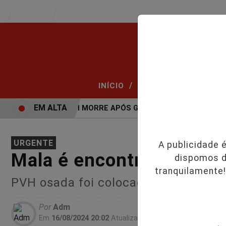
Entrar
/
/
INÍCIO
PODCASTS
CLAS
EM ALTA
VÍDEO: JOVEM MORRE APÓS GRAVE ACIDENTE.
VÍDEO
URGENTE
A publicidade 
Mala é encontrada com 
dispomos d
tranquilamente!
PVH osada foi colocada em mala
Por
Adm
Em
16/08/2024 20:02
Atualizado
16/08/2024 20:05