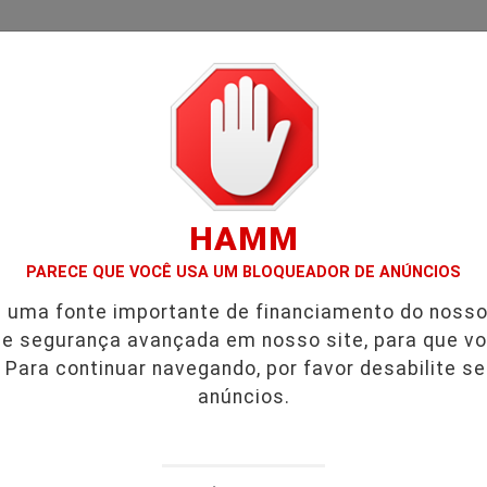
/
/
/
SIFICADOS
COLUNAS
EMPREGOS
GUIA COME
HAMM
:FURTO.
VÍDEO:ACIDENTE DEIXA UMA VÍTIMA FATAL.
URGE
PARECE QUE VOCÊ USA UM BLOQUEADOR DE ANÚNCIOS
é uma fonte importante de financiamento do noss
cranio
e segurança avançada em nosso site, para que v
 Para continuar navegando, por favor desabilite s
anúncios.