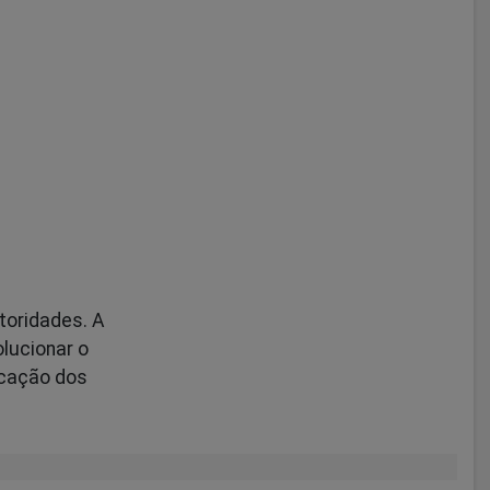
toridades. A
olucionar o
icação dos