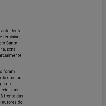
tarde desta
e feminina,
com Santa
ana, zona
arcialmente
is foram
erde com as
alguma
pecializada
à frente das
os autores do