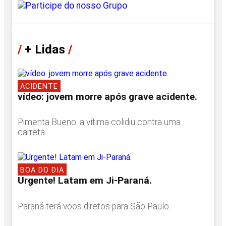
/
+ Lidas
/
ACIDENTE
vídeo: jovem morre após grave acidente.
Pimenta Bueno: a vítima colidiu contra uma
carreta.
BOA DO DIA
Urgente! Latam em Ji-Paraná.
Paraná terá voos diretos para São Paulo.