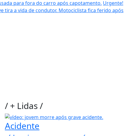
ssada para fora do carro após capotamento.
Urgente!
e tira a vida de condutor.
Motociclista fica ferido após
/
+ Lidas
/
Acidente