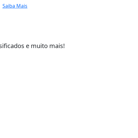
Saiba Mais
sificados e muito mais!
 experiência de navegação. Ao continuar o acesso, e