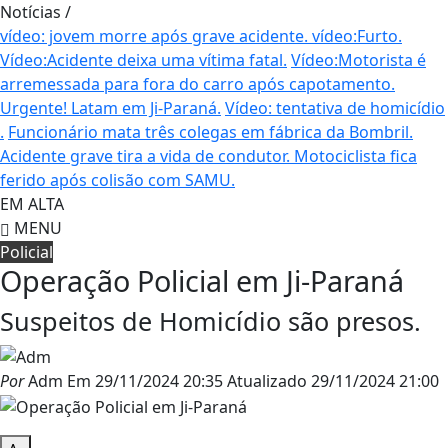
Notícias
/
vídeo: jovem morre após grave acidente.
vídeo:Furto.
Vídeo:Acidente deixa uma vítima fatal.
Vídeo:Motorista é
arremessada para fora do carro após capotamento.
Urgente! Latam em Ji-Paraná.
Vídeo: tentativa de homicídio
.
Funcionário mata três colegas em fábrica da Bombril.
Acidente grave tira a vida de condutor.
Motociclista fica
ferido após colisão com SAMU.
EM ALTA
MENU
Policial
Operação Policial em Ji-Paraná
Suspeitos de Homicídio são presos.
Por
Adm
Em
29/11/2024 20:35
Atualizado
29/11/2024 21:00