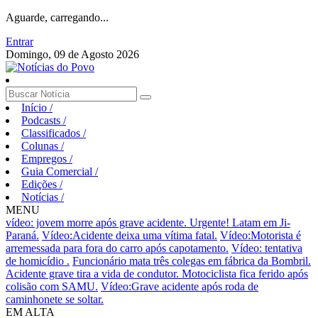
Aguarde, carregando...
Entrar
Domingo, 09 de Agosto 2026
Início
/
Podcasts
/
Classificados
/
Colunas
/
Empregos
/
Guia Comercial
/
Edições
/
Notícias
/
MENU
vídeo: jovem morre após grave acidente.
Urgente! Latam em Ji-
Paraná.
Vídeo:Acidente deixa uma vítima fatal.
Vídeo:Motorista é
arremessada para fora do carro após capotamento.
Vídeo: tentativa
de homicídio .
Funcionário mata três colegas em fábrica da Bombril.
Acidente grave tira a vida de condutor.
Motociclista fica ferido após
colisão com SAMU.
Vídeo:Grave acidente após roda de
caminhonete se soltar.
EM ALTA