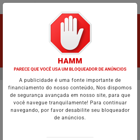
Entrar
HAMM
PARECE QUE VOCÊ USA UM BLOQUEADOR DE ANÚNCIOS
MENU
APÓS GRAVE ACIDENTE.
URGENTE! LATAM EM JI-PARANÁ.
VÍDE
A publicidade é uma fonte importante de
EM ALTA
financiamento do nosso conteúdo, Nos dispomos
HOMICÍDIO
de segurança avançada em nosso site, para que
PM identifica cinco vítimas de
você navegue tranquilamente! Para continuar
chacina a tiros em assentamento
navegando, por favor desabilite seu bloqueador
Todas foram mortas a tiros e o crime teria
de anúncios.
ocorrido durante a madrugada.
Por
Adm