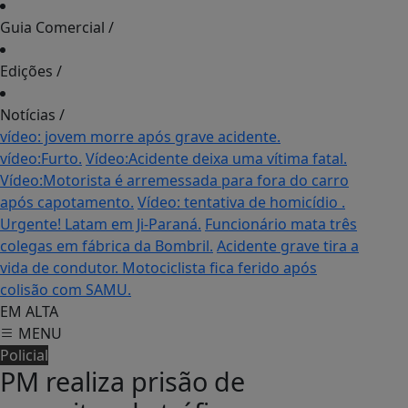
Guia Comercial
/
Edições
/
Notícias
/
vídeo: jovem morre após grave acidente.
vídeo:Furto.
Vídeo:Acidente deixa uma vítima fatal.
Vídeo:Motorista é arremessada para fora do carro
após capotamento.
Vídeo: tentativa de homicídio .
Urgente! Latam em Ji-Paraná.
Funcionário mata três
colegas em fábrica da Bombril.
Acidente grave tira a
vida de condutor.
Motociclista fica ferido após
colisão com SAMU.
EM ALTA
MENU
Policial
PM realiza prisão de