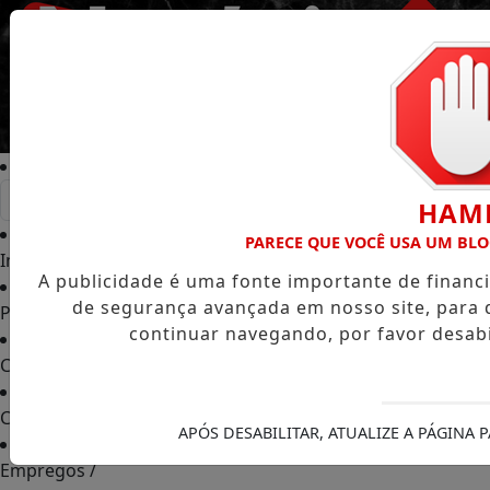
Entrar
HAM
PARECE QUE VOCÊ USA UM BL
Início
/
A publicidade é uma fonte importante de finan
de segurança avançada em nosso site, para 
Podcasts
/
continuar navegando, por favor desabi
Classificados
/
Colunas
/
APÓS DESABILITAR, ATUALIZE A PÁGINA
Empregos
/