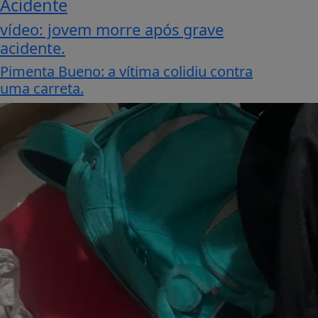
Acidente
vídeo: jovem morre após grave
acidente.
Pimenta Bueno: a vítima colidiu contra
uma carreta.