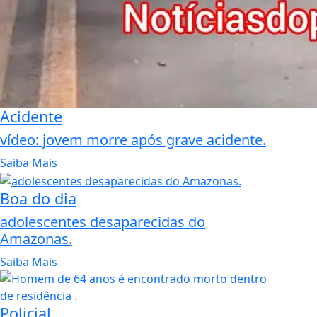
Acidente
vídeo: jovem morre após grave acidente.
Saiba Mais
Boa do dia
adolescentes desaparecidas do
Amazonas.
Saiba Mais
Policial