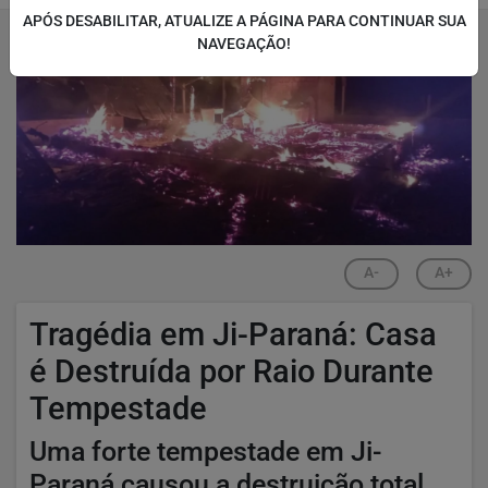
APÓS DESABILITAR, ATUALIZE A PÁGINA PARA CONTINUAR SUA
NAVEGAÇÃO!
A-
A+
Tragédia em Ji-Paraná: Casa
é Destruída por Raio Durante
Tempestade
Uma forte tempestade em Ji-
Paraná causou a destruição total