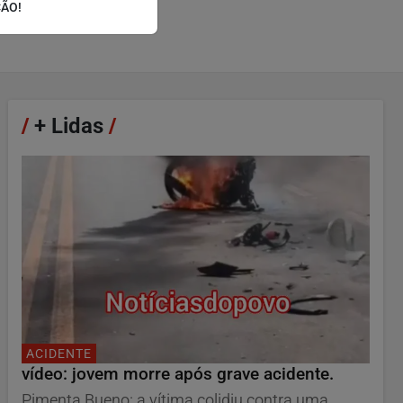
ÇÃO!
/
+ Lidas
/
ACIDENTE
vídeo: jovem morre após grave acidente.
Pimenta Bueno: a vítima colidiu contra uma