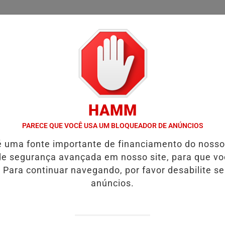
/
/
/
SSIFICADOS
COLUNAS
EMPREGOS
GUIA COMER
HAMM
ÍDEO:ACIDENTE DEIXA UMA VÍTIMA FATAL.
VÍDEO:MOTORISTA É A
PARECE QUE VOCÊ USA UM BLOQUEADOR DE ANÚNCIOS
é uma fonte importante de financiamento do noss
M COMÉRCIO É PRESO.
e segurança avançada em nosso site, para que v
 Para continuar navegando, por favor desabilite s
ENTIFICA O HOMEM QUE REALIZOU
anúncios.