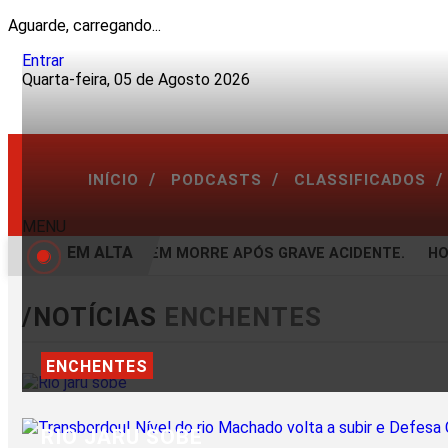
Aguarde, carregando...
Entrar
Quarta-feira, 05 de Agosto 2026
/
/
/
INÍCIO
PODCASTS
CLASSIFICADOS
MENU
EM ALTA
VÍDEO: JOVEM MORRE APÓS GRAVE ACIDENTE.
HOM
/NOTÍCIAS
ENCHENTES
ENCHENTES
RIO JARU SOBE