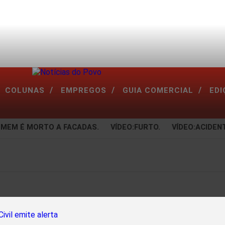
/
/
/
COLUNAS
EMPREGOS
GUIA COMERCIAL
ED
EM É MORTO A FACADAS.
VÍDEO:FURTO.
VÍDEO:ACIDENTE