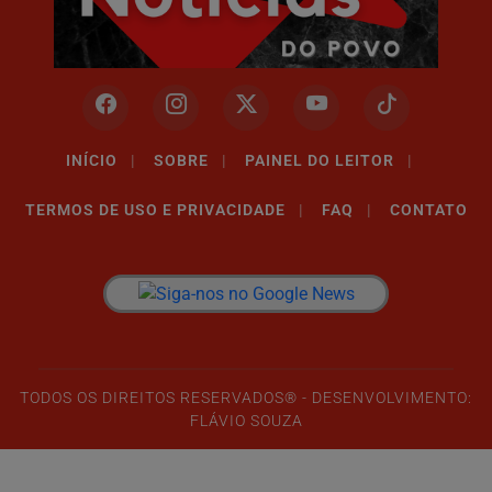
INÍCIO
|
SOBRE
|
PAINEL DO LEITOR
|
TERMOS DE USO E PRIVACIDADE
|
FAQ
|
CONTATO
Termos de Uso e Privacidade
Esse site utiliza cookies para melhorar sua experiência
de navegação. Ao continuar o acesso, entendemos que
TODOS OS DIREITOS RESERVADOS® - DESENVOLVIMENTO:
você concorda com nossos Termos de Uso e
FLÁVIO SOUZA
Privacidade.
PARA MAIS INFORMAÇÕES,
ACESSE NOSSOS TERMOS
CLICANDO AQUI