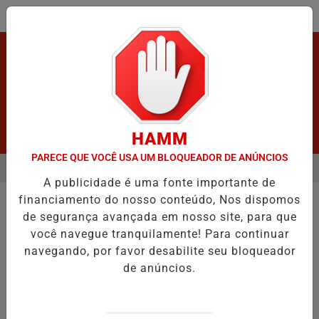
Entrar
HAMM
PARECE QUE VOCÊ USA UM BLOQUEADOR DE ANÚNCIOS
MENU
 MORRE APÓS GRAVE ACIDENTE.
VÍDEO:FURTO.
VÍDEO:ACIDENTE
A publicidade é uma fonte importante de
EM ALTA
/PODCASTS
financiamento do nosso conteúdo, Nos dispomos
JORNAL DO MEIO DIA
de segurança avançada em nosso site, para que
BUSCAR
você navegue tranquilamente! Para continuar
navegando, por favor desabilite seu bloqueador
de anúncios.