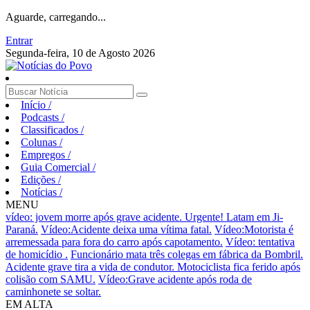
Aguarde, carregando...
Entrar
Segunda-feira, 10 de Agosto 2026
Início
/
Podcasts
/
Classificados
/
Colunas
/
Empregos
/
Guia Comercial
/
Edições
/
Notícias
/
MENU
vídeo: jovem morre após grave acidente.
Urgente! Latam em Ji-
Paraná.
Vídeo:Acidente deixa uma vítima fatal.
Vídeo:Motorista é
arremessada para fora do carro após capotamento.
Vídeo: tentativa
de homicídio .
Funcionário mata três colegas em fábrica da Bombril.
Acidente grave tira a vida de condutor.
Motociclista fica ferido após
colisão com SAMU.
Vídeo:Grave acidente após roda de
caminhonete se soltar.
EM ALTA