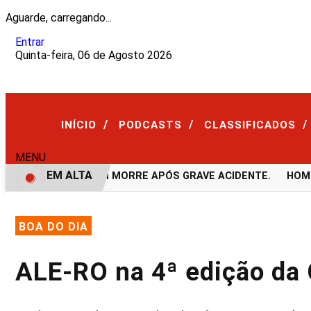
Aguarde, carregando...
Entrar
Quinta-feira, 06 de Agosto 2026
/
/
/
INÍCIO
PODCASTS
CLASSIFICADOS
MENU
EM ALTA
VÍDEO: JOVEM MORRE APÓS GRAVE ACIDENTE.
HOMEM 
BOA DO DIA
ALE-RO na 4ª edição da