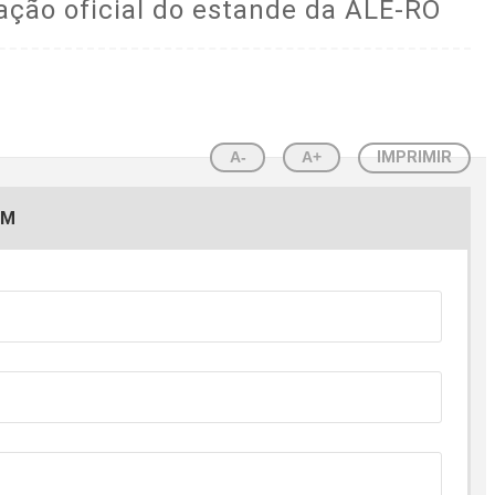
ção oficial do estande da ALE-RO
A-
A+
IMPRIMIR
EM