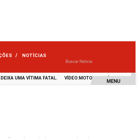
/
IÇÕES
NOTÍCIAS
IXA UMA VÍTIMA FATAL.
VÍDEO:MOTORISTA É ARREMESSADA
MENU