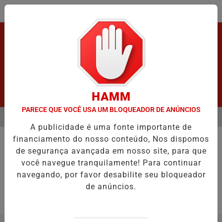
Entrar
HAMM
PARECE QUE VOCÊ USA UM BLOQUEADOR DE ANÚNCIOS
MENU
PÓS GRAVE ACIDENTE.
VÍDEO:ACIDENTE DEIXA UMA VÍTIMA FATAL
A publicidade é uma fonte importante de
EM ALTA
financiamento do nosso conteúdo, Nos dispomos
CURIOSIDADES
de segurança avançada em nosso site, para que
Bezerro com duas cabeças.
você navegue tranquilamente! Para continuar
São Miguel, o animal ja nasceu morto.
navegando, por favor desabilite seu bloqueador
de anúncios.
Por
Adm
29/04/2025 06:37