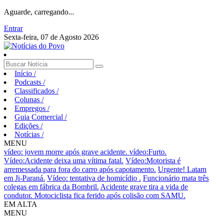
Aguarde, carregando...
Entrar
Sexta-feira, 07 de Agosto 2026
Início
/
Podcasts
/
Classificados
/
Colunas
/
Empregos
/
Guia Comercial
/
Edições
/
Notícias
/
MENU
vídeo: jovem morre após grave acidente.
vídeo:Furto.
Vídeo:Acidente deixa uma vítima fatal.
Vídeo:Motorista é
arremessada para fora do carro após capotamento.
Urgente! Latam
em Ji-Paraná.
Vídeo: tentativa de homicídio .
Funcionário mata três
colegas em fábrica da Bombril.
Acidente grave tira a vida de
condutor.
Motociclista fica ferido após colisão com SAMU.
EM ALTA
MENU