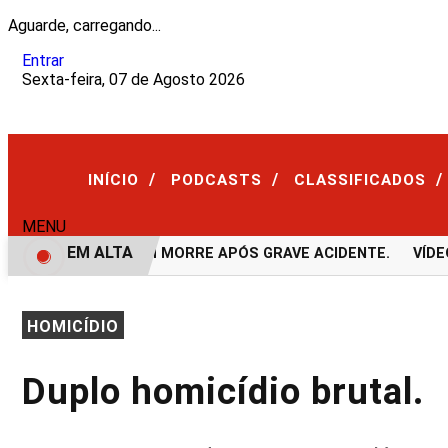
Aguarde, carregando...
Entrar
Sexta-feira, 07 de Agosto 2026
/
/
/
INÍCIO
PODCASTS
CLASSIFICADOS
MENU
EM ALTA
VÍDEO: JOVEM MORRE APÓS GRAVE ACIDENTE.
VÍDEO:F
HOMICÍDIO
Duplo homicídio brutal.