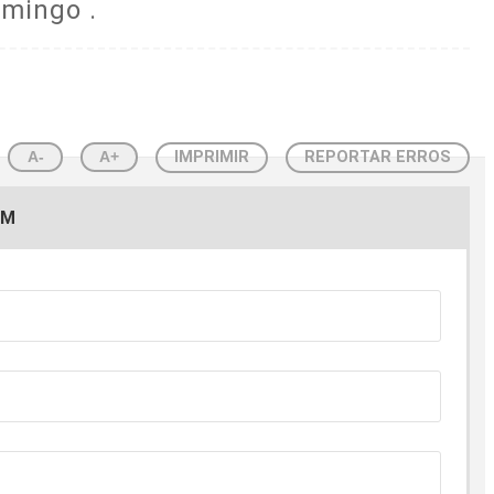
omingo .
A-
A+
IMPRIMIR
REPORTAR ERROS
EM