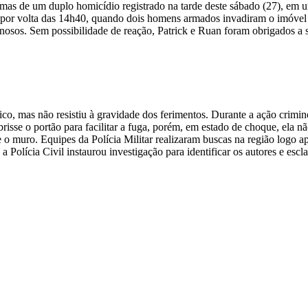
imas de um duplo homicídio registrado na tarde deste sábado (27), em 
por volta das 14h40, quando dois homens armados invadiram o imóvel 
sos. Sem possibilidade de reação, Patrick e Ruan foram obrigados a se
o, mas não resistiu à gravidade dos ferimentos. Durante a ação crimi
risse o portão para facilitar a fuga, porém, em estado de choque, ela n
 muro. Equipes da Polícia Militar realizaram buscas na região logo ap
o a Polícia Civil instaurou investigação para identificar os autores e es