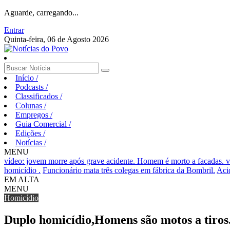
Aguarde, carregando...
Entrar
Quinta-feira, 06 de Agosto 2026
Início
/
Podcasts
/
Classificados
/
Colunas
/
Empregos
/
Guia Comercial
/
Edições
/
Notícias
/
MENU
vídeo: jovem morre após grave acidente.
Homem é morto a facadas.
v
homicídio .
Funcionário mata três colegas em fábrica da Bombril.
Acid
EM ALTA
MENU
Homicídio
Duplo homicídio,Homens são motos a tiros