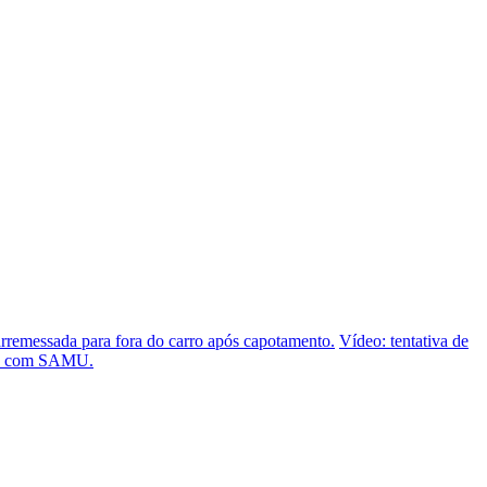
arremessada para fora do carro após capotamento.
Vídeo: tentativa de
são com SAMU.