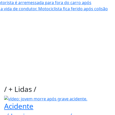
torista é arremessada para fora do carro após
 a vida de condutor.
Motociclista fica ferido após colisão
/
+ Lidas
/
Acidente