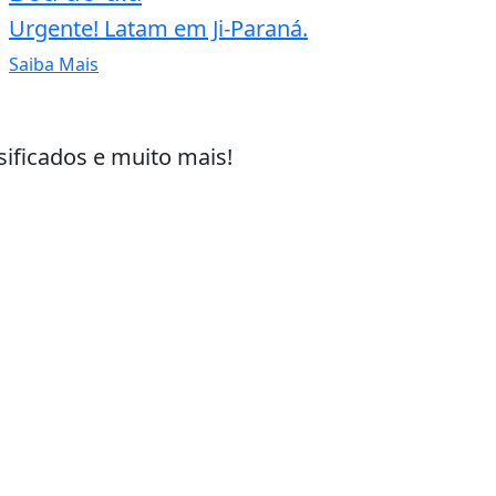
Urgente! Latam em Ji-Paraná.
Saiba Mais
sificados e muito mais!
 experiência de navegação. Ao continuar o acesso, e