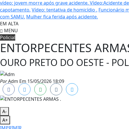
vídeo: jovem morre após grave acidente.
Vídeo:Acidente dei
capotamento.
Vídeo: tentativa de homicídio .
Funcionário m
com SAMU.
Mulher fica ferida após acidente.
EM ALTA
MENU
Policial
ENTORPECENTES ARMAS
OURO PRETO DO OESTE - POL
Por
Adm
Em
15/05/2026 18:09
A-
A+
IMPRIMIR