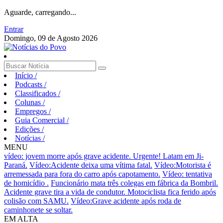
Aguarde, carregando...
Entrar
Domingo, 09 de Agosto 2026
Início
/
Podcasts
/
Classificados
/
Colunas
/
Empregos
/
Guia Comercial
/
Edições
/
Notícias
/
MENU
vídeo: jovem morre após grave acidente.
Urgente! Latam em Ji-
Paraná.
Vídeo:Acidente deixa uma vítima fatal.
Vídeo:Motorista é
arremessada para fora do carro após capotamento.
Vídeo: tentativa
de homicídio .
Funcionário mata três colegas em fábrica da Bombril.
Acidente grave tira a vida de condutor.
Motociclista fica ferido após
colisão com SAMU.
Vídeo:Grave acidente após roda de
caminhonete se soltar.
EM ALTA