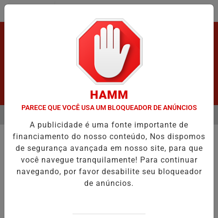
Entrar
HAMM
PARECE QUE VOCÊ USA UM BLOQUEADOR DE ANÚNCIOS
MENU
ÓS GRAVE ACIDENTE.
URGENTE! LATAM EM JI-PARANÁ.
VÍDEO:
A publicidade é uma fonte importante de
EM ALTA
financiamento do nosso conteúdo, Nos dispomos
HOMICÍDIO
de segurança avançada em nosso site, para que
Homem é morto e jogando dentro
você navegue tranquilamente! Para continuar
de poço.
navegando, por favor desabilite seu bloqueador
SUSPEITO DE HOMICÍDIO E OCULTAR
de anúncios.
VÍTIMA EM UM POÇO É PRESO PELA
POLÍCIA MILITAR .