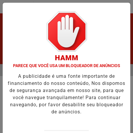
Entrar
HAMM
PARECE QUE VOCÊ USA UM BLOQUEADOR DE ANÚNCIOS
MENU
ÓS GRAVE ACIDENTE.
VÍDEO:FURTO.
VÍDEO:ACIDENTE DEIXA UM
A publicidade é uma fonte importante de
EM ALTA
financiamento do nosso conteúdo, Nos dispomos
POLICIAL
de segurança avançada em nosso site, para que
Homem tenta furtar o próprio
você navegue tranquilamente! Para continuar
irmão.
navegando, por favor desabilite seu bloqueador
Ji-Paraná:HOMEM É PRESO APÓS TENTAR
de anúncios.
FURTAR MOTOCICLETA.
Por
Adm