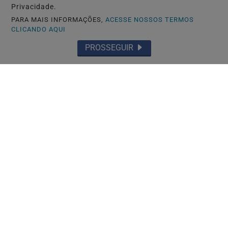
Privacidade.
PARA MAIS INFORMAÇÕES,
ACESSE NOSSOS TERMOS
CLICANDO AQUI
PROSSEGUIR
ACIDENTE
Condutor não respeitou placa de pare é
sofre acidente.
Saiba Mais