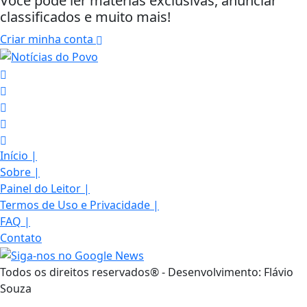
Você pode ler matérias exclusivas, anunciar
classificados e muito mais!
Criar minha conta
Início
|
Sobre
|
Painel do Leitor
|
Termos de Uso e Privacidade
|
FAQ
|
Contato
Termos de Uso e Privacidade
Esse site utiliza cookies para melhorar sua
Todos os direitos reservados® - Desenvolvimento: Flávio
experiência de navegação. Ao continuar o acesso,
Souza
entendemos que você concorda com nossos Termos