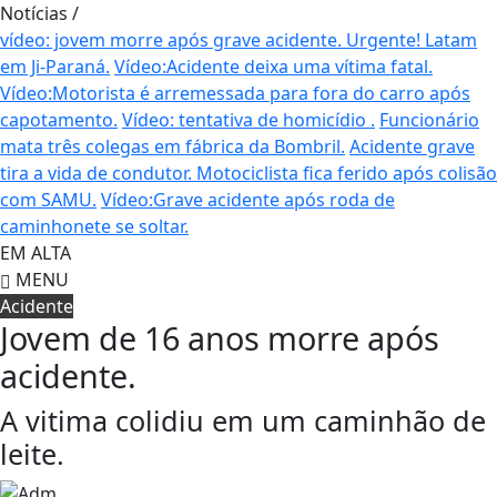
Notícias
/
vídeo: jovem morre após grave acidente.
Urgente! Latam
em Ji-Paraná.
Vídeo:Acidente deixa uma vítima fatal.
Vídeo:Motorista é arremessada para fora do carro após
capotamento.
Vídeo: tentativa de homicídio .
Funcionário
mata três colegas em fábrica da Bombril.
Acidente grave
tira a vida de condutor.
Motociclista fica ferido após colisão
com SAMU.
Vídeo:Grave acidente após roda de
caminhonete se soltar.
EM ALTA
MENU
Acidente
Jovem de 16 anos morre após
acidente.
A vitima colidiu em um caminhão de
leite.