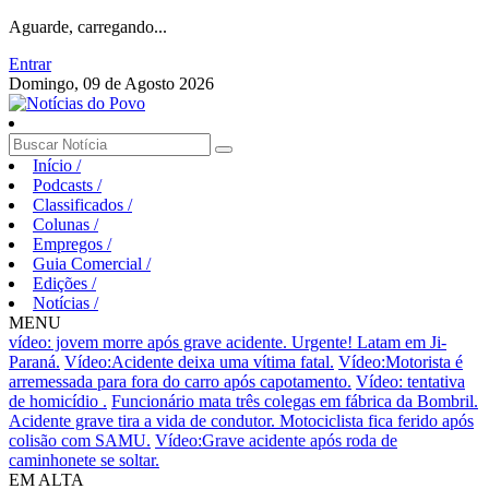
Aguarde, carregando...
Entrar
Domingo, 09 de Agosto 2026
Início
/
Podcasts
/
Classificados
/
Colunas
/
Empregos
/
Guia Comercial
/
Edições
/
Notícias
/
MENU
vídeo: jovem morre após grave acidente.
Urgente! Latam em Ji-
Paraná.
Vídeo:Acidente deixa uma vítima fatal.
Vídeo:Motorista é
arremessada para fora do carro após capotamento.
Vídeo: tentativa
de homicídio .
Funcionário mata três colegas em fábrica da Bombril.
Acidente grave tira a vida de condutor.
Motociclista fica ferido após
colisão com SAMU.
Vídeo:Grave acidente após roda de
caminhonete se soltar.
EM ALTA