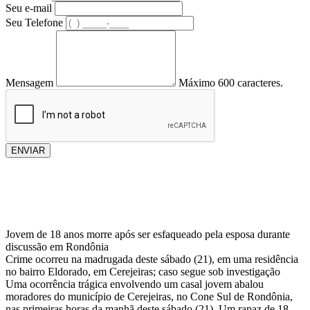
Seu e-mail
Seu Telefone
Mensagem
Máximo 600 caracteres.
ENVIAR
Jovem de 18 anos morre após ser esfaqueado pela esposa durante
discussão em Rondônia
Crime ocorreu na madrugada deste sábado (21), em uma residência
no bairro Eldorado, em Cerejeiras; caso segue sob investigação
Uma ocorrência trágica envolvendo um casal jovem abalou
moradores do município de Cerejeiras, no Cone Sul de Rondônia,
nas primeiras horas da manhã deste sábado (21). Um rapaz de 18