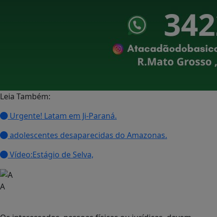
Leia Também:
Urgente! Latam em Ji-Paraná.
adolescentes desaparecidas do Amazonas.
Vídeo:Estágio de Selva,
A