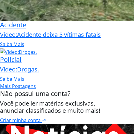
Acidente
Vídeo:Acidente deixa 5 vítimas fatais
Saiba Mais
Policial
Vídeo:Drogas.
Saiba Mais
Mais Postagens
Não possui uma conta?
Você pode ler matérias exclusivas,
anunciar classificados e muito mais!
Criar minha conta