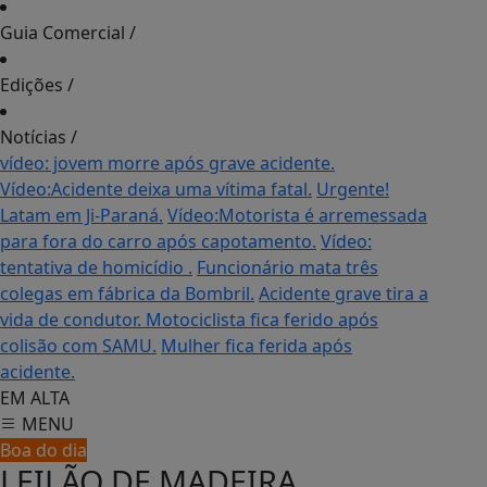
Guia Comercial
/
Edições
/
Notícias
/
vídeo: jovem morre após grave acidente.
Vídeo:Acidente deixa uma vítima fatal.
Urgente!
Latam em Ji-Paraná.
Vídeo:Motorista é arremessada
para fora do carro após capotamento.
Vídeo:
tentativa de homicídio .
Funcionário mata três
colegas em fábrica da Bombril.
Acidente grave tira a
vida de condutor.
Motociclista fica ferido após
colisão com SAMU.
Mulher fica ferida após
acidente.
EM ALTA
MENU
Boa do dia
LEILÃO DE MADEIRA