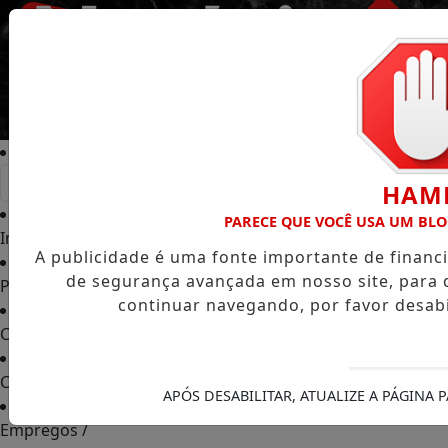
Entrar
HAM
PARECE QUE VOCÊ USA UM BL
Início
/
A publicidade é uma fonte importante de finan
de segurança avançada em nosso site, para 
Podcasts
/
continuar navegando, por favor desabi
Classificados
/
Colunas
/
APÓS DESABILITAR, ATUALIZE A PÁGINA
Empregos
/