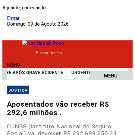
Aguarde, carregando...
Entrar
Domingo, 09 de Agosto 2026
MENU
RE APÓS GRAVE ACIDENTE.
URGENTE! LATAM EM JI-PARANÁ
MENU
EM ALTA
JUSTIÇA
Aposentados vão receber R$
292,6 milhões .
O INSS (Instituto Nacional do Seguro
Social) vai devolver R$ 292.699.250,33