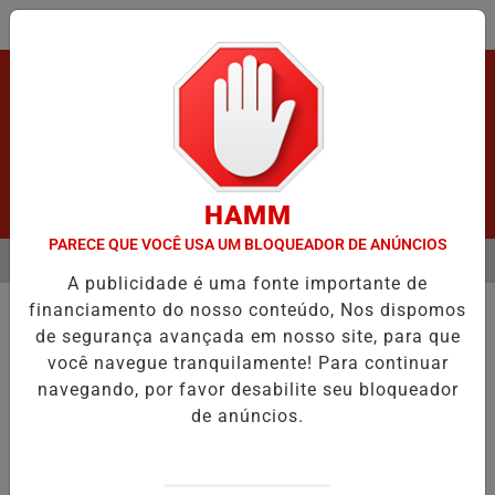
Entrar
HAMM
PARECE QUE VOCÊ USA UM BLOQUEADOR DE ANÚNCIOS
MENU
PÓS GRAVE ACIDENTE.
URGENTE! LATAM EM JI-PARANÁ.
VÍDEO
A publicidade é uma fonte importante de
EM ALTA
financiamento do nosso conteúdo, Nos dispomos
POLICIAL
de segurança avançada em nosso site, para que
Vídeo : Mandado de prisão.
você navegue tranquilamente! Para continuar
MANDADO DE PRISÃO CONTRA INDIVÍDUO
navegando, por favor desabilite seu bloqueador
ACUSADO DE ESTUPRO DE VULNERÁVEL
de anúncios.
Por
Adm
01/06/2026 13:57
01/06/2026 14:14